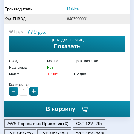
Производитель
Makita
Код ТНВЭД
8467990001
779
961
руб.
руб.
ЦЕНА ДЛЯ ЮР.ЛИЦ
Показать
Склад
Кол-во
Срок поставки
Наш склад
Нет
-
Makita
< 7 шт.
1-2 дня
Количество:
−
+
В корзину
AWS Передатчик-Приемник (3)
CXT 12V (79)
LXT 14V (22)
LXT 18V (498)
XGT 40V (246)