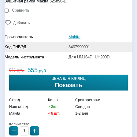
Защитная рамка Makita 325896-1
Сравнить
Добавить
Производитель
Makita
Код ТНВЭД
8467990001
Модель инструмента
Для UM164D, UH200D
555
573
руб.
руб.
ЦЕНА ДЛЯ ЮР.ЛИЦ
Показать
Склад
Кол-во
Срок поставки
Наш склад
> 3шт.
Сегодня
Makita
< 8 шт.
1-2 дня
Количество:
−
+