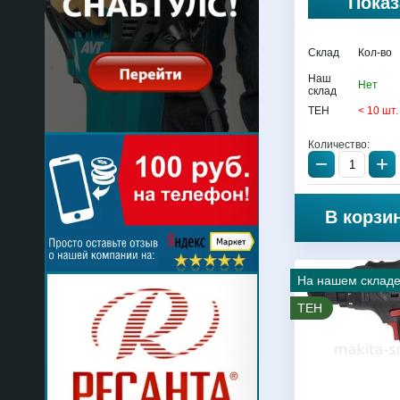
Показ
Склад
Кол-во
Наш
Нет
склад
TEH
< 10 шт.
Количество:
−
+
В корзи
На нашем склад
TEH