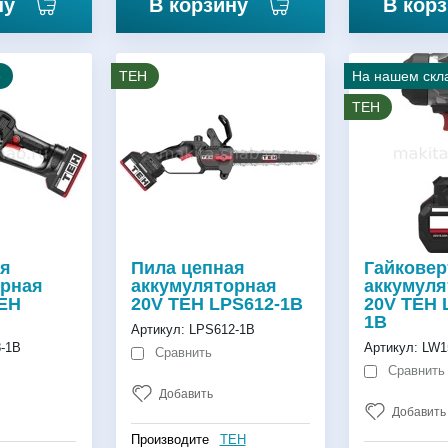
ну
В корзину
В кор
е
TEH
На нашем скл
TEH
ая
Пила цепная
Гайковер
орная
аккумуляторная
аккумул
TEH
20V TEH LPS612-1B
20V TEH 
1B
Артикул:
LPS612-1B
-1B
Артикул:
LW1
Сравнить
Сравнить
Добавить
Добавить
Производите
TEH