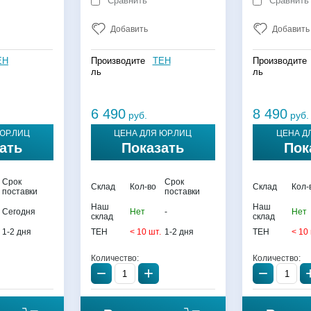
Сравнить
Сравнить
Добавить
Добавить
EH
Производите
TEH
Производите
ль
ль
6 490
8 490
руб.
руб.
ЮР.ЛИЦ
ЦЕНА ДЛЯ ЮР.ЛИЦ
ЦЕНА Д
ать
Показать
Пок
Срок
Срок
Склад
Кол-во
Склад
Кол-
поставки
поставки
Наш
Наш
Сегодня
Нет
-
Нет
склад
склад
1-2 дня
TEH
< 10 шт.
1-2 дня
TEH
< 10
Количество:
Количество:
−
+
−