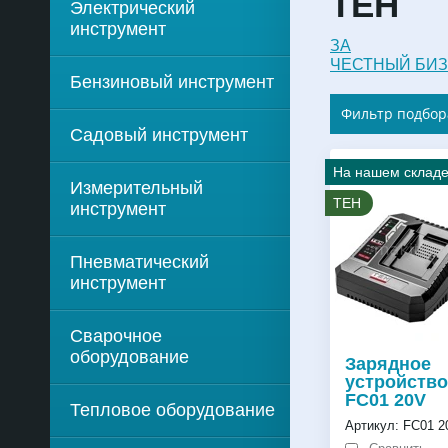
TEH
Электрический
инструмент
ЗА
ЧЕСТНЫЙ БИ
Бензиновый инструмент
Фильтр подбор
Садовый инструмент
На нашем склад
Измерительный
TEH
инструмент
Пневматический
инструмент
Сварочное
оборудование
Зарядное
устройство
FC01 20V
Тепловое оборудование
Артикул:
FC01 2