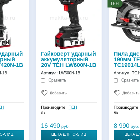
TEH
 ударный
Гайковерт ударный
Пила дис
орный
аккумуляторный
190мм T
W420N-1B
20V TEH LW600N-1B
TC19014
-1B
Артикул:
LW600N-1B
Артикул:
TC1
Сравнить
Сравнить
Добавить
Добавить
EH
Производите
TEH
Производите
ль
ль
16 490
8 990
руб.
руб.
ЮР.ЛИЦ
ЦЕНА ДЛЯ ЮР.ЛИЦ
ЦЕНА Д