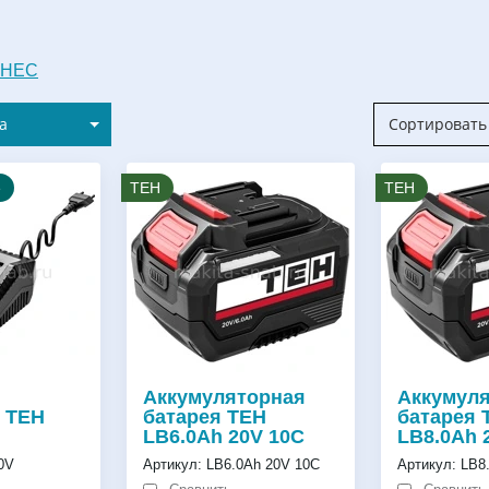
ЗНЕС
а
Сортировать 
е
TEH
TEH
Аккумуляторная
Аккумул
 TEH
батарея TEH
батарея 
LB6.0Ah 20V 10C
LB8.0Ah 
0V
Артикул:
LB6.0Ah 20V 10C
Артикул:
LB8.