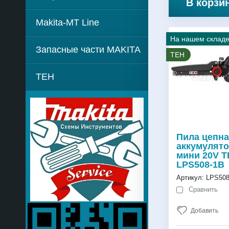
В корзи
Makita-MT Line
На нашем склад
Запасные части MAKITA
TEH
TEH
Пила цепн
аккумулят
мини 20V 
LPS508-1B
Артикул:
LPS508
Сравнить
Добавить