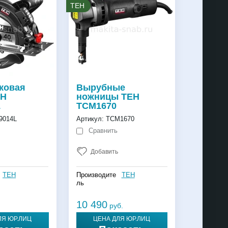
TEH
ковая
Вырубные
EH
ножницы TEH
L
TCM1670
9014L
Артикул:
TCM1670
Сравнить
Добавить
TEH
Производите
TEH
ль
10 490
руб.
ЛЯ ЮР.ЛИЦ
ЦЕНА ДЛЯ ЮР.ЛИЦ