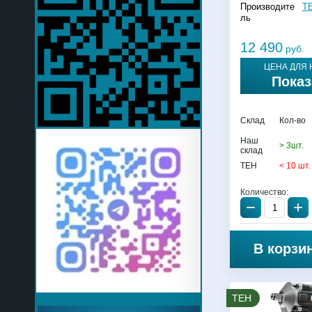
Производите
T
ль
12 490
руб.
ЦЕНА ДЛЯ 
Показ
Склад
Кол-во
Наш
> 3шт.
склад
TEH
< 10 шт.
Количество:
−
+
В корзи
TEH