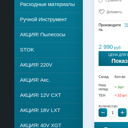
Сравнить
Расходные материалы
Добавить
Ручной Инструмент
Производите
T
ль
АКЦИЯ! Пылесосы
2 990
руб.
STOK
ЦЕНА ДЛЯ 
Показ
АКЦИЯ! 220V
Склад
Кол-во
АКЦИЯ! Акс.
Наш
> 3шт.
склад
АКЦИЯ! 12V CXT
TEH
< 10 шт.
Количество:
АКЦИЯ! 18V LXT
−
+
АКЦИЯ! 40V XGT