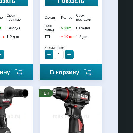
азать
Показать
Срок
Срок
во
Склад
Кол-во
поставки
поставки
Наш
т.
Сегодня
> 3шт.
Сегодня
склад
 шт.
1-2 дня
TEH
< 10 шт.
1-2 дня
Количество:
+
−
+
зину
В корзину
TEH