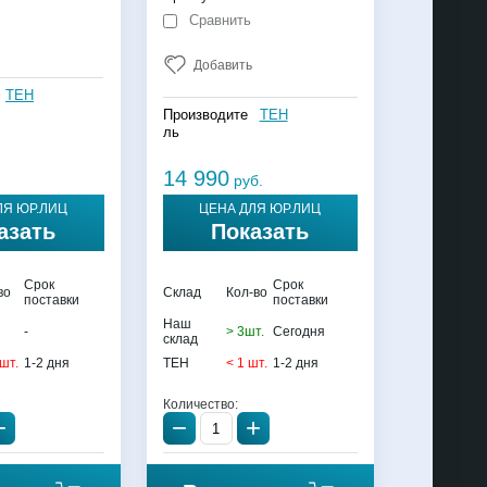
Сравнить
Добавить
TEH
Производите
TEH
ль
14 990
руб.
ЛЯ ЮР.ЛИЦ
ЦЕНА ДЛЯ ЮР.ЛИЦ
азать
Показать
Срок
Срок
во
Склад
Кол-во
поставки
поставки
Наш
-
> 3шт.
Сегодня
склад
 шт.
1-2 дня
TEH
< 1 шт.
1-2 дня
Количество:
+
−
+