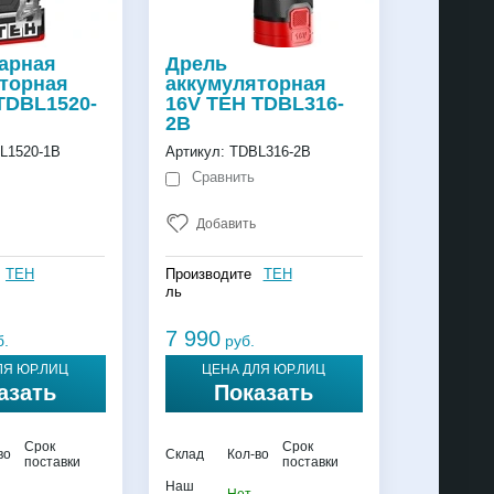
арная
Дрель
торная
аккумуляторная
TDBL1520-
16V TEH TDBL316-
2B
L1520-1B
Артикул:
TDBL316-2B
Сравнить
Добавить
TEH
Производите
TEH
ль
7 990
б.
руб.
ЛЯ ЮР.ЛИЦ
ЦЕНА ДЛЯ ЮР.ЛИЦ
азать
Показать
Срок
Срок
во
Склад
Кол-во
поставки
поставки
Наш
-
Нет
-