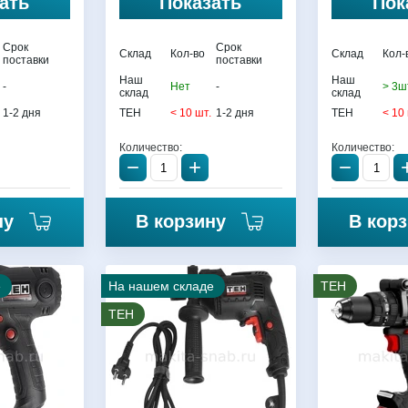
ать
Показать
Пок
Срок
Срок
Склад
Кол-во
Склад
Кол-
поставки
поставки
Наш
Наш
-
Нет
-
> 3ш
склад
склад
1-2 дня
TEH
< 10 шт.
1-2 дня
TEH
< 10
Количество:
Количество:
−
+
−
ну
В корзину
В кор
е
На нашем складе
TEH
TEH