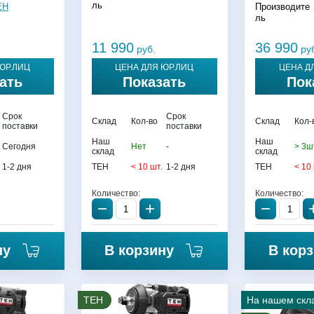
ль
EH
Производите
ль
11 990
36 990
руб.
ру
ЮР.ЛИЦ
ЦЕНА ДЛЯ ЮР.ЛИЦ
ЦЕНА Д
ать
Показать
Пок
Срок
Срок
Склад
Кол-во
Склад
Кол-
поставки
поставки
Наш
Наш
Сегодня
Нет
-
> 3ш
склад
склад
1-2 дня
TEH
< 10 шт.
1-2 дня
TEH
< 10
Количество:
Количество:
−
+
−
ну
В корзину
В кор
TEH
На нашем скл