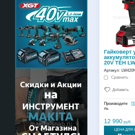
Гайковерт
аккумулят
20V TEH L
Артикул:
LW420N
Сравнить
Добавить
Производите
T
ль
12 990
руб.
ЦЕНА ДЛЯ 