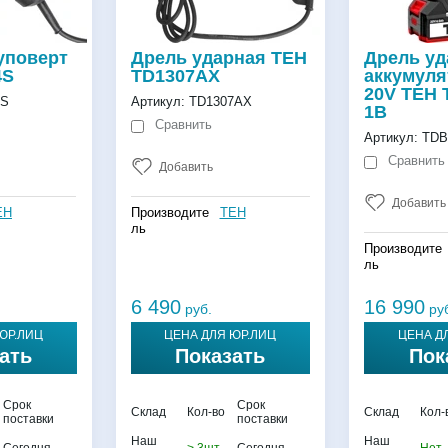
уповерт
Дрель ударная TEH
Дрель уд
4S
TD1307AX
аккумуля
20V TEH 
4S
Артикул:
TD1307AX
1B
Сравнить
Артикул:
TDB
Сравнить
Добавить
Добавить
EH
Производите
TEH
ль
Производите
ль
6 490
16 990
руб.
ру
ЮР.ЛИЦ
ЦЕНА ДЛЯ ЮР.ЛИЦ
ЦЕНА Д
ать
Показать
Пок
Срок
Срок
Склад
Кол-во
Склад
Кол-
поставки
поставки
Наш
Наш
Сегодня
> 3шт.
Сегодня
Нет