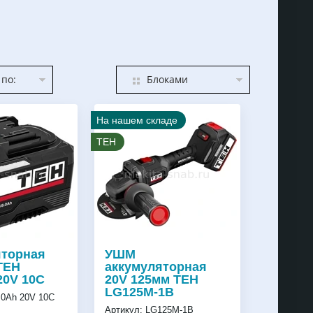
по:
Блоками
На нашем складе
TEH
яторная
УШМ
TEH
аккумуляторная
20V 10C
20V 125мм TEH
LG125M-1B
0Ah 20V 10C
Артикул:
LG125M-1B