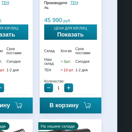
TEH
Производите
TEH
ль
45 990
б.
руб.
ЛЯ ЮР.ЛИЦ
ЦЕНА ДЛЯ ЮР.ЛИЦ
азать
Показать
Срок
Срок
во
Склад
Кол-во
поставки
поставки
Наш
т.
Сегодня
> 3шт.
Сегодня
склад
 шт.
1-2 дня
TEH
< 10 шт.
1-2 дня
Количество:
+
−
+
зину
В корзину
аде
На нашем складе