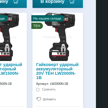
зину
В корзину
аде
На нашем складе
TEH
т ударный
Гайковерт ударный
яторный
аккумуляторный
LW1500N-
20V TEH LW2000N-
1B
500N-1B
Артикул:
LW2000N-1B
Сравнить
Добавить