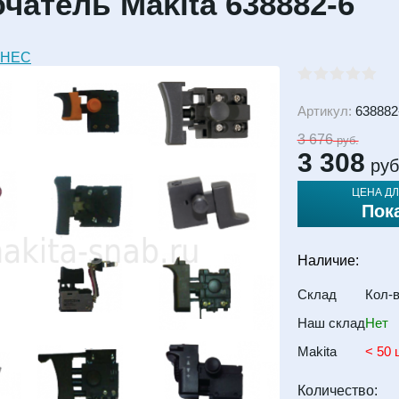
атель Makita 638882-6
ЗНЕС
Артикул:
638882
3 676
руб.
3 308
руб
ЦЕНА ДЛ
Пок
Наличие:
Склад
Кол-
Наш склад
Нет
Makita
< 50 
Количество: