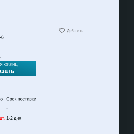
Добавить
-6
.
Я ЮР.ЛИЦ
азать
во
Срок поставки
-
шт.
1-2 дня