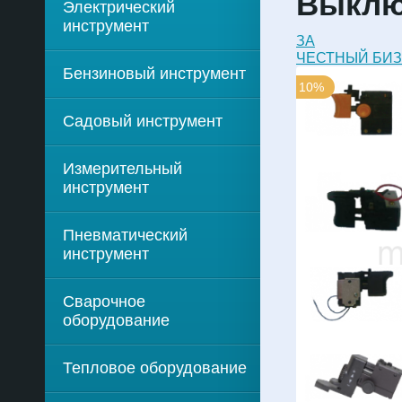
Выключ
Электрический
инструмент
ЗА
ЧЕСТНЫЙ БИ
Бензиновый инструмент
10%
Садовый инструмент
Измерительный
инструмент
Пневматический
инструмент
Сварочное
оборудование
Тепловое оборудование