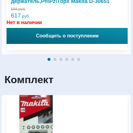
держатель,Рh\Pz\Торх Makita D-30651
694
руб.
617
руб.
Нет в наличии
Сообщить о поступлении
Комплект