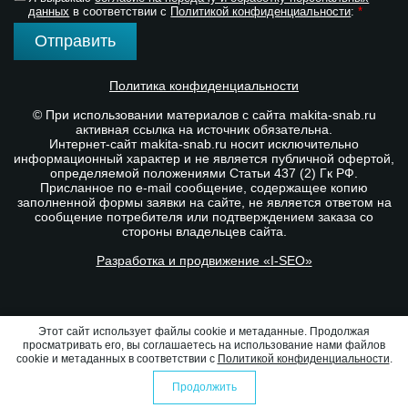
данных
в соответствии с
Политикой конфиденциальности
:
*
Отправить
Политика конфиденциальности
© При использовании материалов с сайта makita-snab.ru
активная ссылка на источник обязательна.
Интернет-сайт makita-snab.ru носит исключительно
информационный характер и не является публичной офертой,
определяемой положениями Статьи 437 (2) Гк РФ.
Присланное по e-mail сообщение, содержащее копию
заполненной формы заявки на сайте, не является ответом на
сообщение потребителя или подтверждением заказа со
стороны владельцев сайта.
Разработка и продвижение «I-SEO»
Этот сайт использует файлы cookie и метаданные. Продолжая
просматривать его, вы соглашаетесь на использование нами файлов
cookie и метаданных в соответствии с
Политикой конфиденциальности
.
Продолжить
0
0
Избранное
Оформить заказ
Сравнение