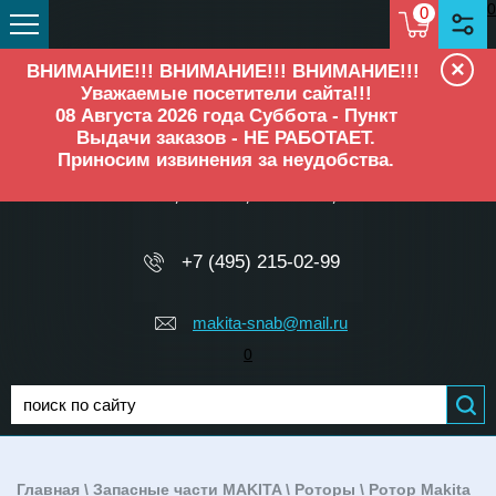
0
0
×
ВНИМАНИЕ!!! ВНИМАНИЕ!!! ВНИМАНИЕ!!!
Уважаемые посетители сайта!!!
08 Августа 2026 года Суббота - Пункт
Выдачи заказов - НЕ РАБОТАЕТ.
Приносим извинения за неудобства.
ОФИЦИАЛЬНЫЙ ДИЛЕР
Makita, Elitech, Ресанта, TEH
+7 (495) 215-02-99
makita-snab@mail.ru
0
Главная
\
Запасные части MAKITA
\
Роторы
\ Ротор Makita