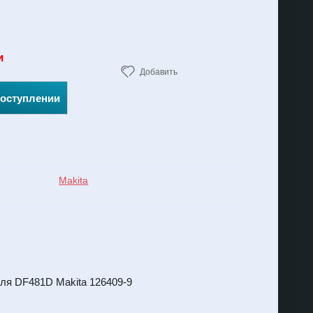
и
Добавить
поступлении
Makita
для DF481D Makita 126409-9